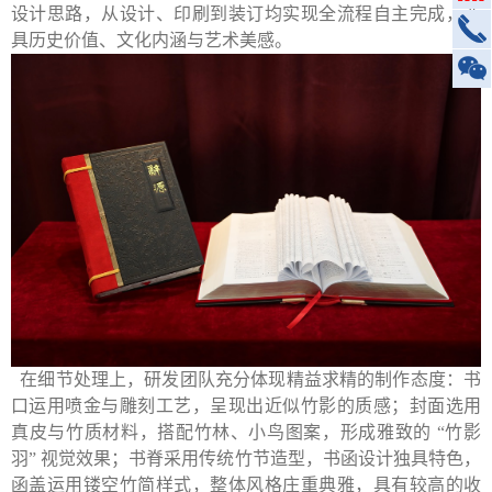
设计思路，从设计、印刷到装订均实现全流程自主完成，兼
具历史价值、文化内涵与艺术美感。
在细节处理上，
研发
团队充分体现精益求精的制作态度：书
口运用喷金与雕刻工艺，呈现出近似竹影的质感；封面选用
真皮与竹质材料，搭配竹林、小鸟图案，形成雅致的 “竹影
羽” 视觉效果；书脊采用传统竹节造型，书函设计独具特色，
函盖运用镂空竹简样式，整体风格庄重典雅，具有较高的收